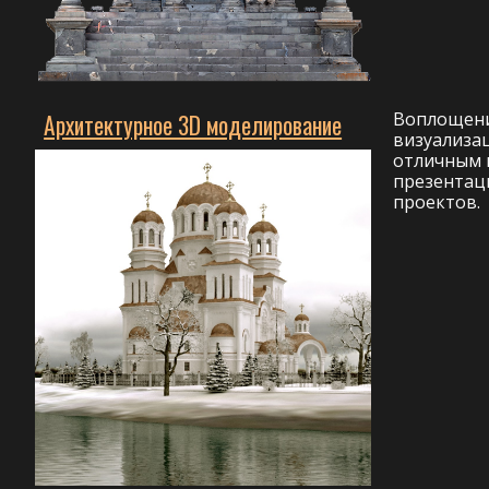
Воплощени
Архитектурное 3D моделирование
визуализац
отличным 
презентац
проектов.