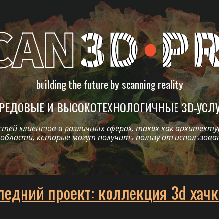
ip to main content
Skip to navigat
building the future by scanning reality
РЕДОВЫЕ И ВЫСОКОТЕХНОЛОГИЧНЫЕ 3D-УСЛ
ей клиентов в различных сферах, таких как архитектур
е области, которые могут получить пользу от использова
ледний проект: коллекция 3d хачк