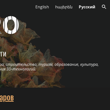
English
հայերեն
Русский
ion
УГИ
а, строительство, туризм, образование, культура,
ния 3D-технологий.
аров