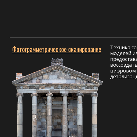
Техника со
Фотограмметри
ческое сканирование
моделей и
предостав
воссоздат
цифровом 
детализац